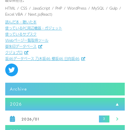
岐阜県在住。
HTML
CSS
JavaScript
PHP
WordPress
MySQL
Gulp
Excel VBA
Next.js(React)
読んだ本・聴いた本
使っているPC周辺機器・ガジェット
使っているサブスク
Webページ一覧取得ツール
御朱印データベース
クジョブロ
坂46データベース 乃木坂46 櫻坂46 日向坂46
Archive
2026
2026/01