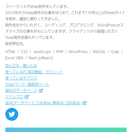
フリーランスでWeb制作をしています。
2015年からWeb制作の仕事をはじめて､これまで170件以上のWebサイト
を制作、運営に関わってきました｡
制作会社からいただく、コーディング、プログラミング、WordPressカス
タマイズの仕事をおもにしていますが、クライアントから直接いただく
Web制作依頼もやっています。
岐阜県在住。
HTML
CSS
JavaScript
PHP
WordPress
MySQL
Gulp
Excel VBA
Next.js(React)
読んだ本・聴いた本
使っているPC周辺機器・ガジェット
使っているサブスク
Webページ一覧取得ツール
御朱印データベース
クジョブロ
坂46データベース 乃木坂46 櫻坂46 日向坂46