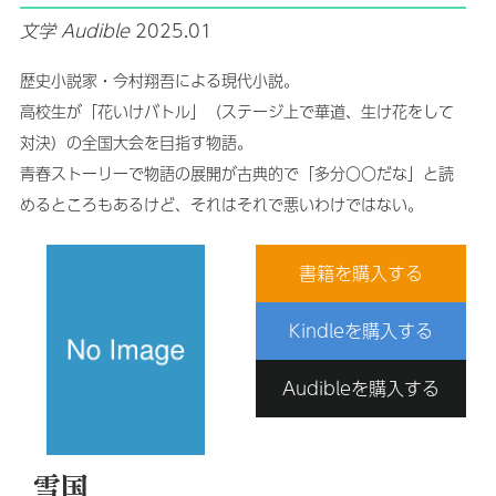
文学
Audible
2025.01
歴史小説家・今村翔吾による現代小説。
高校生が「花いけバトル」（ステージ上で華道、生け花をして
対決）の全国大会を目指す物語。
青春ストーリーで物語の展開が古典的で「多分〇〇だな」と読
めるところもあるけど、それはそれで悪いわけではない。
書籍を購入する
Kindleを購入する
Audibleを購入する
雪国