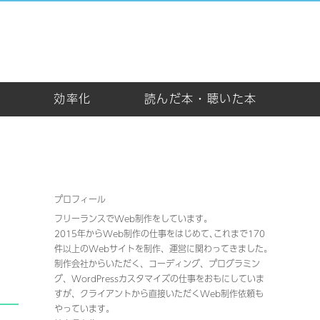
め
効率化
読んだ本・聴いた本
プロフィール
フリーランスでWeb制作をしています。
2015年からWeb制作の仕事をはじめて､これまで170
件以上のWebサイトを制作、運営に関わってきました｡
制作会社からいただく、コーディング、プログラミン
グ、WordPressカスタマイズの仕事をおもにしていま
すが、クライアントから直接いただくWeb制作依頼も
やっています。