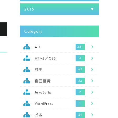
2015
る
Category
ALL
HTML／CSS
歴史
自己啓発
JavaScript
WordPress
お金