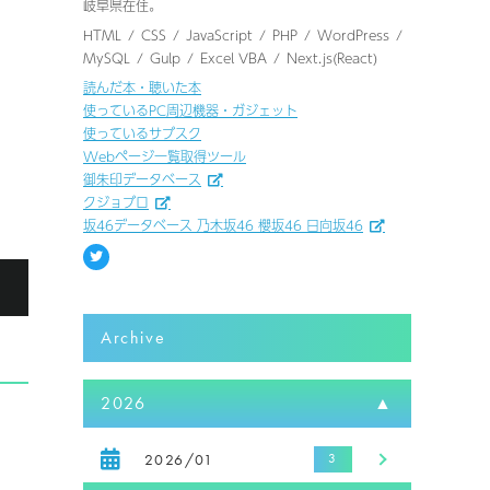
岐阜県在住。
HTML
CSS
JavaScript
PHP
WordPress
MySQL
Gulp
Excel VBA
Next.js(React)
読んだ本・聴いた本
使っているPC周辺機器・ガジェット
使っているサブスク
Webページ一覧取得ツール
御朱印データベース
クジョブロ
坂46データベース 乃木坂46 櫻坂46 日向坂46
る
Archive
2026
2026/01