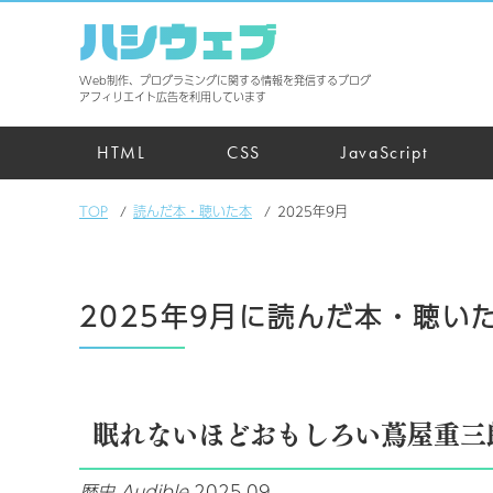
ハシウェブ
Web制作、プログラミングに関する情報を発信するブログ
アフィリエイト広告を利用しています
HTML
CSS
JavaScript
TOP
読んだ本・聴いた本
2025年9月
2025年9月に読んだ本・聴い
眠れないほどおもしろい蔦屋重三
歴史
Audible
2025.09