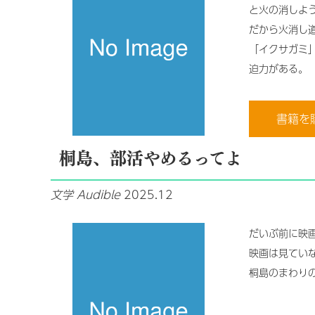
と火の消しよ
だから火消し
「イクサガミ
迫力がある。
書籍を
桐島、部活やめるってよ
文学
Audible
2025.12
だいぶ前に映
映画は見てい
桐島のまわり