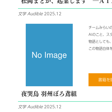
松岡まどか、起業します ―ＡＩ
文学
Audible
2025.12
チームみらい
AIのこと、
物語としても
この物語自体
書籍を
夜哭烏 羽州ぼろ鳶組
文学
Audible
2025.12