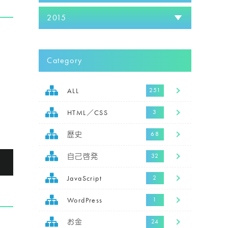
2015
Category
ALL
HTML／CSS
歴史
自己啓発
る
JavaScript
WordPress
お金