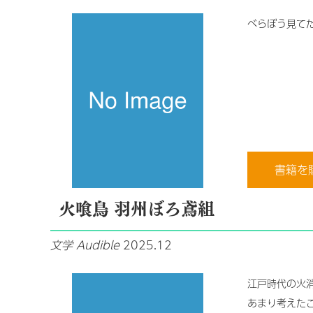
べらぼう見て
書籍を
火喰鳥 羽州ぼろ鳶組
文学
Audible
2025.12
江戸時代の火
あまり考えた