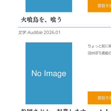
書籍を
火喰鳥を、喰う
文学
Audible
2026.01
ちょっと前に
羽州ぼろ鳶組
書籍を