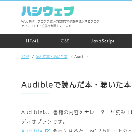
ハシウェブ
Web制作、プログラミングに関する情報を発信するブログ
アフィリエイト広告を利用しています
HTML
CSS
JavaScript
TOP
読んだ本・聴いた本
Audible
Audibleで読んだ本・聴いた本
Audibleは、書籍の内容をナレーターが読み
ディオブックです。
Audible
会員になると、約12万冊以上の