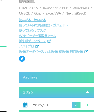
岐阜県在住。
HTML
CSS
JavaScript
PHP
WordPress
MySQL
Gulp
Excel VBA
Next.js(React)
読んだ本・聴いた本
使っているPC周辺機器・ガジェット
使っているサブスク
Webページ一覧取得ツール
御朱印データベース
クジョブロ
坂46データベース 乃木坂46 櫻坂46 日向坂46
Archive
2026
2026/01