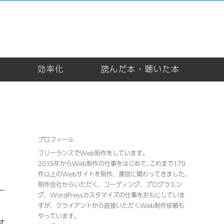
め
効率化
読んだ本・聴いた本
プロフィール
フリーランスでWeb制作をしています。
2015年からWeb制作の仕事をはじめて､これまで170
件以上のWebサイトを制作、運営に関わってきました｡
制作会社からいただく、コーディング、プログラミン
ー
グ、WordPressカスタマイズの仕事をおもにしていま
すが、クライアントから直接いただくWeb制作依頼も
やっています。
オ