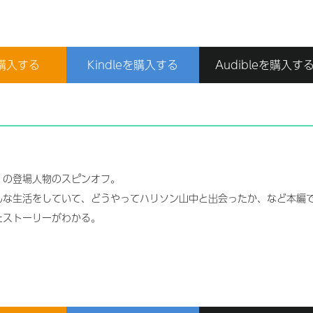
購入する
Kindleを購入する
Audibleを購入す
」の登場人物のスピンオフ。
んな生活をしていて、どうやってハリソン山中と出会ったか、など本編
たストーリーがわかる。