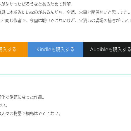
うがなかっただろうなとあらためて理解。
道具に木槌みたいなのがあるんだな。全然、火事と関係ないと思ってた
」と同じ作者で、今回は戦いではないけど、火消しの現場の描写がリア
購入する
Kindleを購入する
Audibleを購入す
画化で話題になった作品。
ない。
の人々の物語で桐島はでてこない。