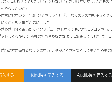
わりの人にあわせてやりたいことをしないことがいけないから､こどもの
とをやろうとのこと｡
かは言い訳なので､全部自分でやろうとせず､まわりの人の力も使ってや
ていくことも大事だと思いました｡
ざわざ自分で書いたりインタビューされなくても､つねにブログやTwitt
プットしてるから､出版社の担当者が好きなように編集してくれれば年に
｡
けば絶対本が売れるわけではないし､効率よく本をつくっても売れるもの
購入する
Kindleを購入する
Audibleを購入す