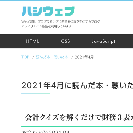
ハシウェブ
Web制作、プログラミングに関する情報を発信するブログ
アフィリエイト広告を利用しています
HTML
CSS
JavaScript
TOP
読んだ本・聴いた本
2021年4月
2021年4月に読んだ本・聴い
会計クイズを解くだけで財務３表
お金
Kindle
2021.04