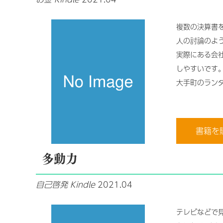
複数の決算書
人の討論のよ
実際にある会
しやすいです｡
大手町のランダ
書籍を
多動力
自己啓発
Kindle
2021.04
テレビなどで