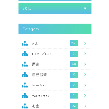
2015
Category
ALL
HTML／CSS
歴史
自己啓発
JavaScript
WordPress
お金