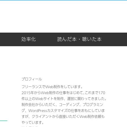
め
効率化
読んだ本・聴いた本
プロフィール
フリーランスでWeb制作をしています。
2015年からWeb制作の仕事をはじめて､これまで170
件以上のWebサイトを制作、運営に関わってきました｡
制作会社からいただく、コーディング、プログラミン
グ、WordPressカスタマイズの仕事をおもにしていま
すが、クライアントから直接いただくWeb制作依頼も
やっています。