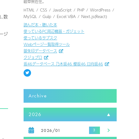
岐阜県在住。
HTML
CSS
JavaScript
PHP
WordPress
､数
MySQL
Gulp
Excel VBA
Next.js(React)
読んだ本・聴いた本
使っているPC周辺機器・ガジェット
ージ
使っているサブスク
Webページ一覧取得ツール
御朱印データベース
クジョブロ
坂46データベース 乃木坂46 櫻坂46 日向坂46
Archive
2026
2026/01