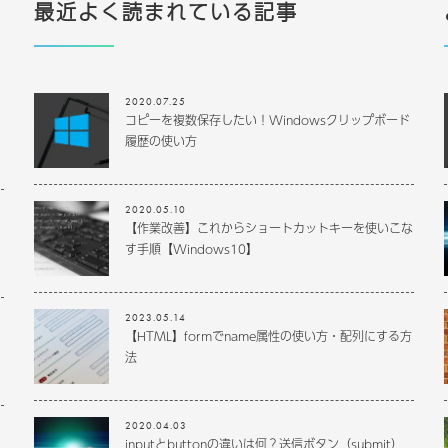
最近よく読まれている記事
2020.07.25
コピーを複数保存したい！Windowsクリップボード
履歴の使い方
2020.05.10
【作業改善】これからショートカットキーを使いこな
す手順【Windows10】
2023.05.14
【HTML】formでname属性の使い方・配列にする方
法
2020.04.03
inputとbuttonの違いは何？送信ボタン（submit）