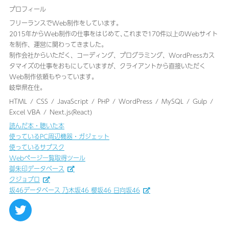
プロフィール
フリーランスでWeb制作をしています。
2015年からWeb制作の仕事をはじめて､これまで170件以上のWebサイト
を制作、運営に関わってきました｡
制作会社からいただく、コーディング、プログラミング、WordPressカス
タマイズの仕事をおもにしていますが、クライアントから直接いただく
Web制作依頼もやっています。
岐阜県在住。
HTML
CSS
JavaScript
PHP
WordPress
MySQL
Gulp
Excel VBA
Next.js(React)
読んだ本・聴いた本
使っているPC周辺機器・ガジェット
使っているサブスク
Webページ一覧取得ツール
御朱印データベース
クジョブロ
坂46データベース 乃木坂46 櫻坂46 日向坂46