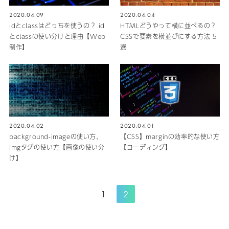
2020.04.09
2020.04.04
idとclassはどっちを使うの？ id
HTMLどうやって横に並べるの？
とclassの使い分けと理由【Web
CSSで要素を横並びにする方法 5
制作】
選
2020.04.02
2020.04.01
background-imageの使い方、
【CSS】marginの効率的な使い方
imgタグの使い方【画像の使い分
【コーディング】
け】
1
2