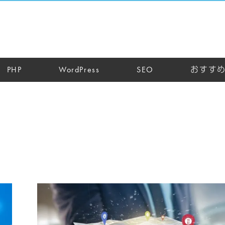
PHP
WordPress
SEO
おすす