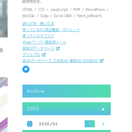
岐阜県在住。
HTML
CSS
JavaScript
PHP
WordPress
MySQL
Gulp
Excel VBA
Next.js(React)
読んだ本・聴いた本
使っているPC周辺機器・ガジェット
使っているサブスク
Webページ一覧取得ツール
御朱印データベース
る
クジョブロ
坂46データベース 乃木坂46 櫻坂46 日向坂46
Archive
2025
2025/05