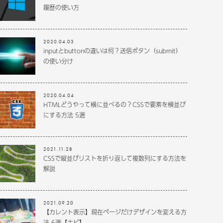
履歴の使い方
2020.04.03
inputとbuttonの違いは何？送信ボタン（submit）
の使い分け
2020.04.04
HTMLどうやって横に並べるの？CSSで要素を横並び
にする方法 5選
2021.11.28
CSSで縦並びリストを折り返して複数列にする方法を
解説
2021.09.20
【カレント表示】現在ページだけデザインを変える方
法 6選【ナビ】