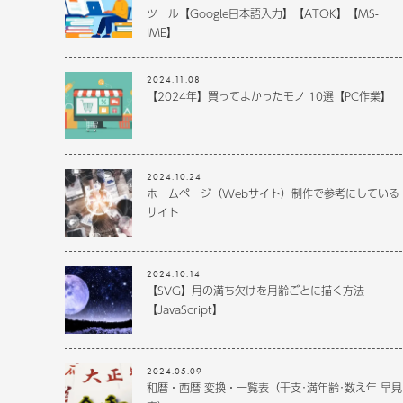
ツール【Google日本語入力】【ATOK】【MS-
IME】
2024.11.08
【2024年】買ってよかったモノ 10選【PC作業】
2024.10.24
ホームページ（Webサイト）制作で参考にしている
サイト
2024.10.14
【SVG】月の満ち欠けを月齢ごとに描く方法
【JavaScript】
2024.05.09
和暦・西暦 変換・一覧表（干支･満年齢･数え年 早見