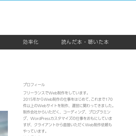
め
効率化
読んだ本・聴いた本
プロフィール
フリーランスでWeb制作をしています。
2015年からWeb制作の仕事をはじめて､これまで170
件以上のWebサイトを制作、運営に関わってきました｡
制作会社からいただく、コーディング、プログラミン
グ、WordPressカスタマイズの仕事をおもにしていま
すが、クライアントから直接いただくWeb制作依頼も
やっています。