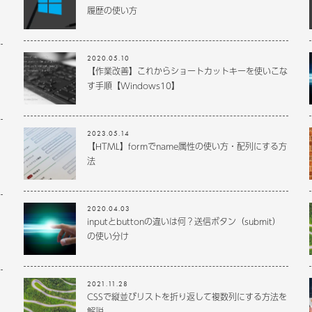
履歴の使い方
2020.05.10
【作業改善】これからショートカットキーを使いこな
す手順【Windows10】
2023.05.14
【HTML】formでname属性の使い方・配列にする方
法
2020.04.03
inputとbuttonの違いは何？送信ボタン（submit）
の使い分け
2021.11.28
CSSで縦並びリストを折り返して複数列にする方法を
解説