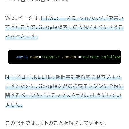
Webページは､
HTMLソースにnoindexタグを書い
ておくことで､Google検索にのらないようにするこ
とができます｡
<meta
name
=
"robots"
content
=
"noindex,nofollow"
>
NTTドコモ､KDDIは､携帯電話を解約させないよう
にするために､Googleなどの検索エンジンに解約に
関するページをインデックスさせないようにしてい
ました｡
この記事では､以下のことを解説しています｡