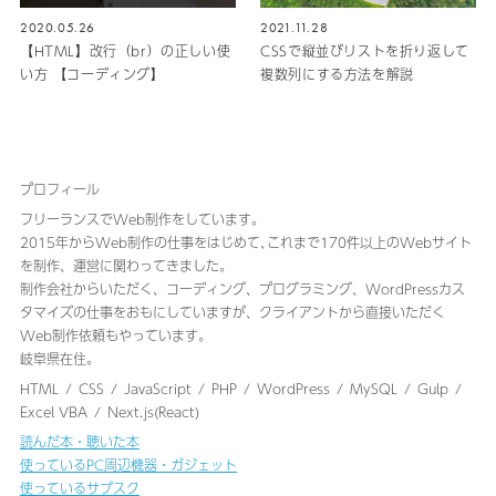
2020.05.26
2021.11.28
【HTML】改行（br）の正しい使
CSSで縦並びリストを折り返して
い方 【コーディング】
複数列にする方法を解説
プロフィール
フリーランスでWeb制作をしています。
2015年からWeb制作の仕事をはじめて､これまで170件以上のWebサイト
を制作、運営に関わってきました｡
制作会社からいただく、コーディング、プログラミング、WordPressカス
タマイズの仕事をおもにしていますが、クライアントから直接いただく
Web制作依頼もやっています。
岐阜県在住。
HTML
CSS
JavaScript
PHP
WordPress
MySQL
Gulp
Excel VBA
Next.js(React)
読んだ本・聴いた本
使っているPC周辺機器・ガジェット
使っているサブスク