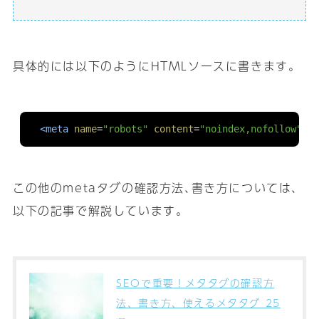
具体的には以下のようにHTMLソースに書きます｡
<meta
name
=
"robots"
content
=
"noindex,nofollow"
>
この他のmetaタグの確認方法､書き方については､
以下の記事で解説しています｡
SEOで重要！メタタグの確認方
法、書き方、使えるメタタグ 25