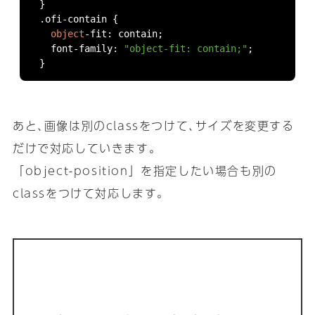
}
.
ofi
-
contain 
{
object
-
fit
:
 contain
;
  font
-
family
:
"object-fit: contain;"
;
}
あと､画像は別のclassをつけて､サイズを変更する
だけで対応していきます｡
「object-position」を指定したい場合も別の
classをつけて対応します｡