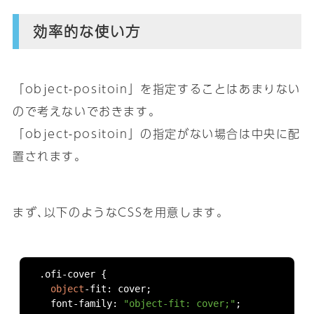
効率的な使い方
「object-positoin」を指定することはあまりない
ので考えないでおきます｡
「object-positoin」の指定がない場合は中央に配
置されます｡
まず､以下のようなCSSを用意します｡
.
ofi
-
cover 
{
object
-
fit
:
 cover
;
  font
-
family
:
"object-fit: cover;"
;