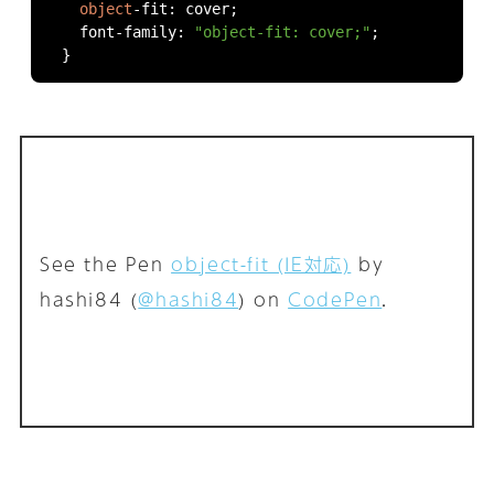
object
-
fit
:
 cover
;
  font
-
family
:
"object-fit: cover;"
;
}
See the Pen
object-fit (IE対応)
by
hashi84 (
@hashi84
) on
CodePen
.