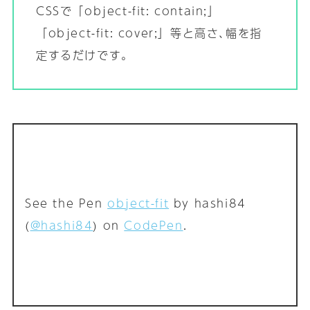
CSSで「object-fit: contain;」
「object-fit: cover;」等と高さ､幅を指
定するだけです｡
See the Pen
object-fit
by hashi84
(
@hashi84
) on
CodePen
.