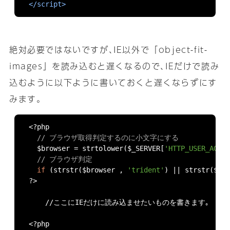
</script>
絶対必要ではないですが､IE以外で「object-fit-
images」を読み込むと遅くなるので､IEだけで読み
込むように以下ように書いておくと遅くならずにす
みます｡
<?
php 

// ブラウザ取得判定するのに小文字にする
  $browser 
=
 strtolower
(
$_SERVER
[
'HTTP_USER_AGEN
// ブラウザ判定
if
(
strstr
(
$browser 
,
'trident'
)
||
 strstr
(
$br
?>
    //ここにIEだけに読み込ませたいものを書きます｡

<?
php 
