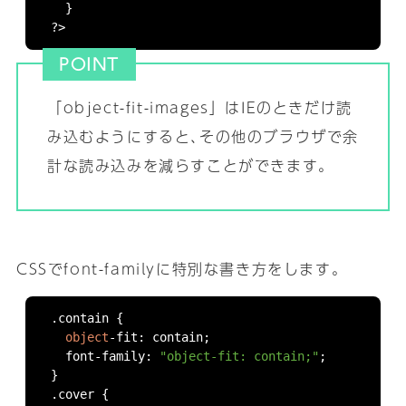
}
?>
POINT
「object-fit-images」はIEのときだけ読
み込むようにすると､その他のブラウザで余
計な読み込みを減らすことができます｡
CSSでfont-familyに特別な書き方をします｡
.
contain 
{
object
-
fit
:
 contain
;
  font
-
family
:
"object-fit: contain;"
;
}
.
cover 
{