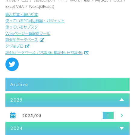
HTML
CSS
JavaScript
PHP
WordPress
MySQL
Gulp
Excel VBA
Next.js(React)
読んだ本・聴いた本
使っているPC周辺機器・ガジェット
使っているサブスク
Webページ一覧取得ツール
御朱印データベース
クジョブロ
坂46データベース 乃木坂46 櫻坂46 日向坂46
Archive
2025
2025/05
2024