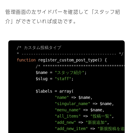
管理画面の左サイドバーを確認して「スタッフ紹
介」ができていれば成功です｡
/* カスタム投稿タイプ

* ---------------------------------------- */
function
 register_custom_post_type
()
{
/* *************************************
	$name 
=
"スタッフ紹介"
;
	$slug 
=
"staff"
;
	$labels 
=
 array
(
"name"
=>
 $name
,
"singular_name"
=>
 $name
,
"menu_name"
=>
 $name
,
"all_items"
=>
"投稿一覧"
,
"add_new"
=>
"新規追加"
,
"add_new_item"
=>
"新規投稿を追加"