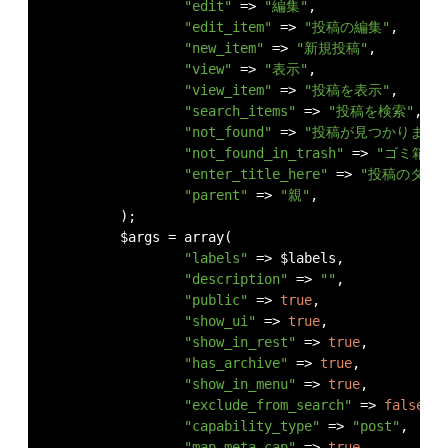
"edit"
=>
"編集"
,
"edit_item"
=>
"投稿の編集"
,
"new_item"
=>
"新規投稿"
,
"view"
=>
"表示"
,
"view_item"
=>
"投稿を表示"
,
"search_items"
=>
"投稿を検索"
,
"not_found"
=>
"投稿が見つかりません
"not_found_in_trash"
=>
"ゴミ箱内
"enter_title_here"
=>
"投稿のタイト
"parent"
=>
"親"
,
);
	$args 
=
 array
(
"labels"
=>
 $labels
,
"description"
=>
""
,
"public"
=>
true
,
"show_ui"
=>
true
,
"show_in_rest"
=>
true
,
"has_archive"
=>
true
,
"show_in_menu"
=>
true
,
"exclude_from_search"
=>
false
,
"capability_type"
=>
"post"
,
"map_meta_cap"
=>
true
,