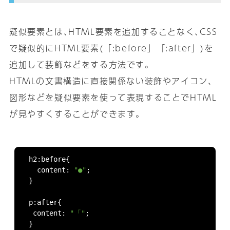
疑似要素とは､HTML要素を追加することなく､CSS
で疑似的にHTML要素(「:before」「:after」)を
追加して装飾などをする方法です｡
HTMLの文書構造に直接関係ない装飾やアイコン､
図形などを疑似要素を使って表現することでHTML
が見やすくすることができます｡
h2
:
before
{
  content
:
"●"
;
}
p
:
after
{
 content
:
"「"
;
}