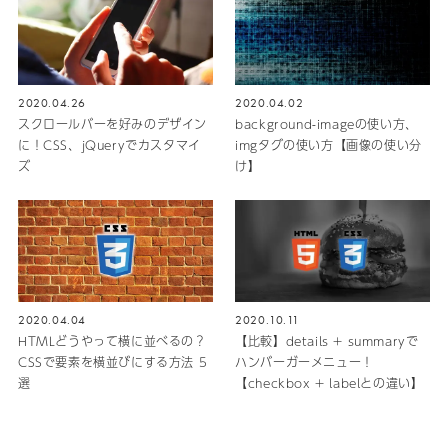
2020.04.26
2020.04.02
スクロールバーを好みのデザイン
background-imageの使い方、
に！CSS、jQueryでカスタマイ
imgタグの使い方【画像の使い分
ズ
け】
2020.04.04
2020.10.11
HTMLどうやって横に並べるの？
【比較】details + summaryで
CSSで要素を横並びにする方法 5
ハンバーガーメニュー！
選
【checkbox + labelとの違い】