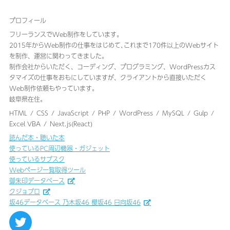
プロフィール
フリーランスでWeb制作をしています。
2015年からWeb制作の仕事をはじめて､これまで170件以上のWebサイト
を制作、運営に関わってきました｡
制作会社からいただく、コーディング、プログラミング、WordPressカス
タマイズの仕事をおもにしていますが、クライアントから直接いただく
Web制作依頼もやっています。
岐阜県在住。
HTML
CSS
JavaScript
PHP
WordPress
MySQL
Gulp
Excel VBA
Next.js(React)
読んだ本・聴いた本
使っているPC周辺機器・ガジェット
使っているサブスク
Webページ一覧取得ツール
御朱印データベース
クジョブロ
坂46データベース 乃木坂46 櫻坂46 日向坂46