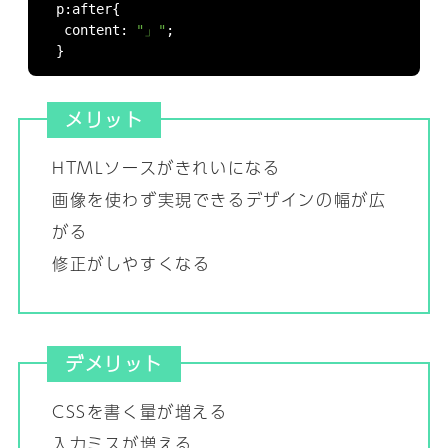
p
:
after
{
 content
:
"」"
;
}
メリット
HTMLソースがきれいになる
画像を使わず実現できるデザインの幅が広
がる
修正がしやすくなる
デメリット
CSSを書く量が増える
入力ミスが増える